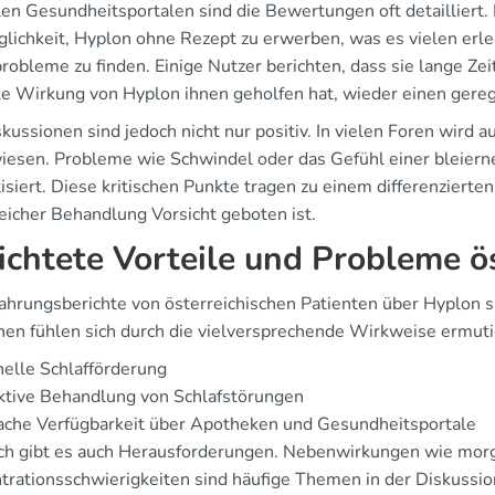
alen Gesundheitsportalen sind die Bewertungen oft detailliert
lichkeit, Hyplon ohne Rezept zu erwerben, was es vielen erlei
probleme zu finden. Einige Nutzer berichten, dass sie lange Ze
le Wirkung von Hyplon ihnen geholfen hat, wieder einen gereg
skussionen sind jedoch nicht nur positiv. In vielen Foren wird
iesen. Probleme wie Schwindel oder das Gefühl einer bleier
siert. Diese kritischen Punkte tragen zu einem differenzierte
reicher Behandlung Vorsicht geboten ist.
ichtete Vorteile und Probleme ö
fahrungsberichte von österreichischen Patienten über Hyplon si
en fühlen sich durch die vielversprechende Wirkweise ermutigt
elle Schlafförderung
ktive Behandlung von Schlafstörungen
ache Verfügbarkeit über Apotheken und Gesundheitsportale
h gibt es auch Herausforderungen. Nebenwirkungen wie morg
trationsschwierigkeiten sind häufige Themen in der Diskussio