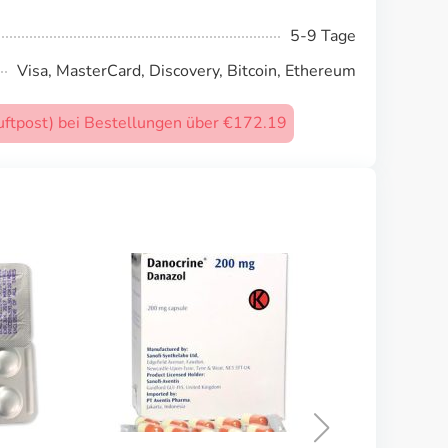
5-9 Tage
Visa, MasterCard, Discovery, Bitcoin, Ethereum
uftpost) bei Bestellungen über €172.19
Salazopyrin
KAUFEN