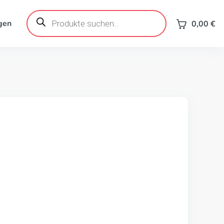
Products
search
gen
0,00
€