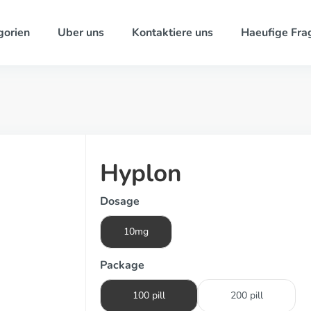
gorien
Uber uns
Kontaktiere uns
Haeufige Fra
Hyplon
Dosage
10mg
Package
100 pill
200 pill