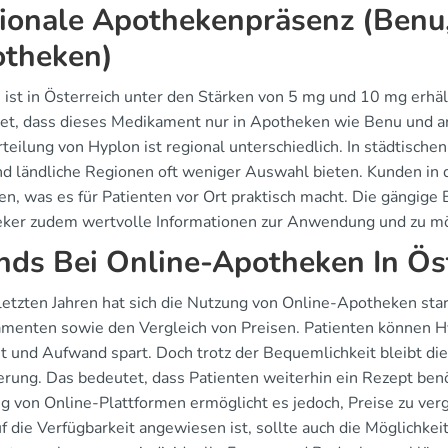
ionale Apothekenpräsenz (Benu, 
theken)
 ist in Österreich unter den Stärken von 5 mg und 10 mg erhäl
et, dass dieses Medikament nur in Apotheken wie Benu und an
teilung von Hyplon ist regional unterschiedlich. In städtischen
d ländliche Regionen oft weniger Auswahl bieten. Kunden in d
en, was es für Patienten vor Ort praktisch macht. Die gängige 
ker zudem wertvolle Informationen zur Anwendung und zu m
nds Bei Online-Apotheken In Ös
 letzten Jahren hat sich die Nutzung von Online-Apotheken star
menten sowie den Vergleich von Preisen. Patienten können H
it und Aufwand spart. Doch trotz der Bequemlichkeit bleibt die
erung. Das bedeutet, dass Patienten weiterhin ein Rezept ben
g von Online-Plattformen ermöglicht es jedoch, Preise zu verg
 die Verfügbarkeit angewiesen ist, sollte auch die Möglichkeit