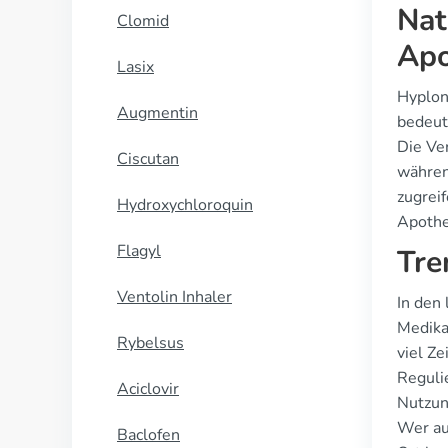
Nat
Clomid
Apo
Lasix
Hyplon
Augmentin
bedeut
Die Ver
Ciscutan
währen
zugreif
Hydroxychloroquin
Apothe
Flagyl
Tre
Ventolin Inhaler
In den
Medika
Rybelsus
viel Ze
Reguli
Aciclovir
Nutzun
Wer auf
Baclofen