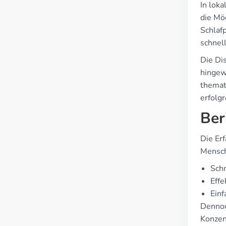
In lok
die Mög
Schlaf
schnel
Die Di
hingew
themati
erfolg
Ber
Die Er
Mensch
Schn
Effe
Einf
Dennoc
Konzen