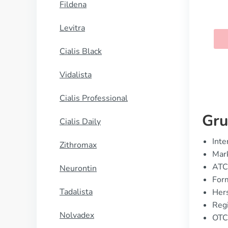
Fildena
Hypnite
Levitra
KAUFEN
Cialis Black
Vidalista
Cialis Professional
Gru
Cialis Daily
Inte
Zithromax
Mar
ATC
Neurontin
For
Tadalista
Hers
Regi
Nolvadex
OTC 