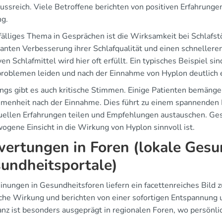
lussreich. Viele Betroffene berichten von positiven Erfahrunge
g.
ffälliges Thema in Gesprächen ist die Wirksamkeit bei Schlafst
kanten Verbesserung ihrer Schlafqualität und einen schnellere
ven Schlafmittel wird hier oft erfüllt. Ein typisches Beispiel si
problemen leiden und nach der Einnahme von Hyplon deutlich 
ings gibt es auch kritische Stimmen. Einige Patienten bemäng
enheit nach der Einnahme. Dies führt zu einem spannenden Di
duellen Erfahrungen teilen und Empfehlungen austauschen. Ges
ogene Einsicht in die Wirkung von Hyplon sinnvoll ist.
ertungen in Foren (lokale Gesu
undheitsportale)
inungen in Gesundheitsforen liefern ein facettenreiches Bild 
sche Wirkung und berichten von einer sofortigen Entspannung u
nz ist besonders ausgeprägt in regionalen Foren, wo persönli