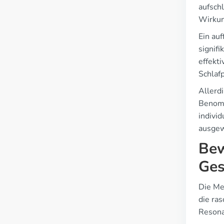
aufsch
Wirkun
Ein au
signifi
effekti
Schlaf
Allerd
Benomm
indivi
ausgew
Bew
Ges
Die Me
die ra
Resona