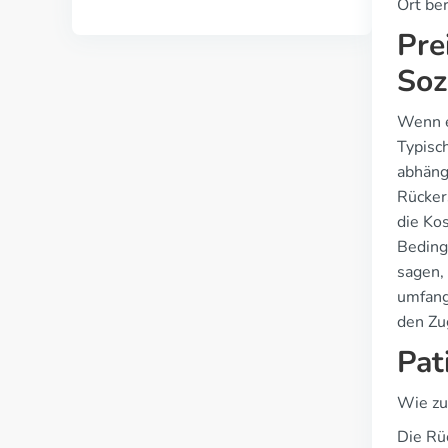
Ort be
Pre
Soz
Wenn e
Typisc
abhängi
Rücker
die Ko
Beding
sagen,
umfang
den Zu
Pat
Wie zu
Die Rü