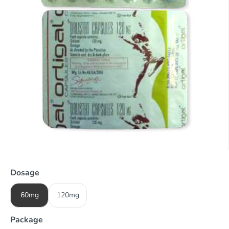
Dosage
60mg
120mg
Package